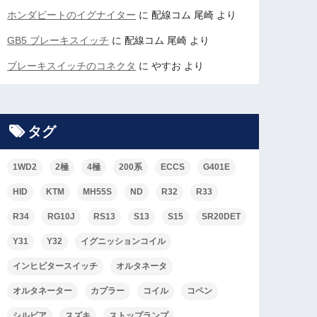
ホンダビートのイグナイター
に
配線コム 尾崎
より
GB5 ブレーキスイッチ
に
配線コム 尾崎
より
ブレーキスイッチのコネクタ
に
やすお
より
タグ
1WD2
2極
4極
200系
ECCS
G401E
HID
KTM
MH55S
ND
R32
R33
R34
RG10J
RS13
S13
S15
SR20DET
Y31
Y32
イグニッションコイル
インヒビタースイッチ
オルタネータ
オルタネーター
カプラー
コイル
コペン
シルビア
スズキ
ストップランプ