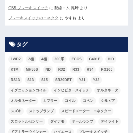
GB5 ブレーキスイッチ
に
配線コム 尾崎
より
ブレーキスイッチのコネクタ
に
やすお
より
タグ
1WD2
2極
4極
200系
ECCS
G401E
HID
KTM
MH55S
ND
R32
R33
R34
RG10J
RS13
S13
S15
SR20DET
Y31
Y32
イグニッションコイル
インヒビタースイッチ
オルタネータ
オルタネーター
カプラー
コイル
コペン
シルビア
スズキ
ストップランプ
スピードメーター コネクター
スロットルセンサー
ダイナモ
テールランプ
デイライト
ドアミラーウインカー
ハイエース
ブレーキスイッチ