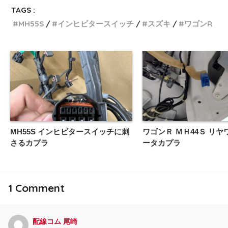
TAGS :
MH55S
インヒビタースイッチ
スズキ
ワゴンR
MH55S インヒビタースイッチに刺
ワゴンＲ ＭＨ44Ｓ リ
さるカプラ
ータカプラ
1
Comment
配線コム 尾崎