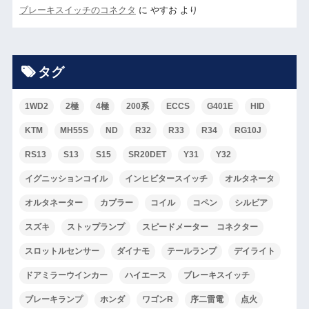
ブレーキスイッチのコネクタ
に
やすお
より
タグ
1WD2
2極
4極
200系
ECCS
G401E
HID
KTM
MH55S
ND
R32
R33
R34
RG10J
RS13
S13
S15
SR20DET
Y31
Y32
イグニッションコイル
インヒビタースイッチ
オルタネータ
オルタネーター
カプラー
コイル
コペン
シルビア
スズキ
ストップランプ
スピードメーター コネクター
スロットルセンサー
ダイナモ
テールランプ
デイライト
ドアミラーウインカー
ハイエース
ブレーキスイッチ
ブレーキランプ
ホンダ
ワゴンR
序二雷電
点火