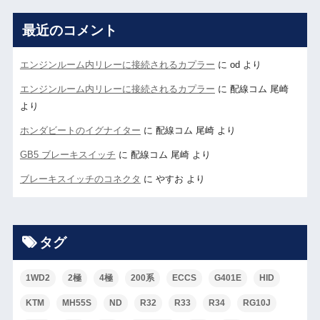
最近のコメント
エンジンルーム内リレーに接続されるカプラー
に
od
より
エンジンルーム内リレーに接続されるカプラー
に
配線コム 尾崎
より
ホンダビートのイグナイター
に
配線コム 尾崎
より
GB5 ブレーキスイッチ
に
配線コム 尾崎
より
ブレーキスイッチのコネクタ
に
やすお
より
タグ
1WD2
2極
4極
200系
ECCS
G401E
HID
KTM
MH55S
ND
R32
R33
R34
RG10J