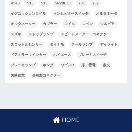
RS13
S13
S15
SR20DET
Y31
Y32
イグニッションコイル
インヒビタースイッチ
オルタネータ
オルタネーター
カプラー
コイル
コペン
シルビア
スズキ
ストップランプ
スピードメーター コネクター
スロットルセンサー
ダイナモ
テールランプ
デイライト
ドアミラーウインカー
ハイエース
ブレーキスイッチ
ブレーキランプ
ホンダ
ワゴンR
序二雷電
点火
矢崎総業
矢崎製コネクター
HOME