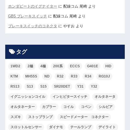
ホンダビートのイグナイター
に
配線コム 尾崎
より
GB5 ブレーキスイッチ
に
配線コム 尾崎
より
ブレーキスイッチのコネクタ
に
やすお
より
タグ
1WD2
2極
4極
200系
ECCS
G401E
HID
KTM
MH55S
ND
R32
R33
R34
RG10J
RS13
S13
S15
SR20DET
Y31
Y32
イグニッションコイル
インヒビタースイッチ
オルタネータ
オルタネーター
カプラー
コイル
コペン
シルビア
スズキ
ストップランプ
スピードメーター コネクター
スロットルセンサー
ダイナモ
テールランプ
デイライト