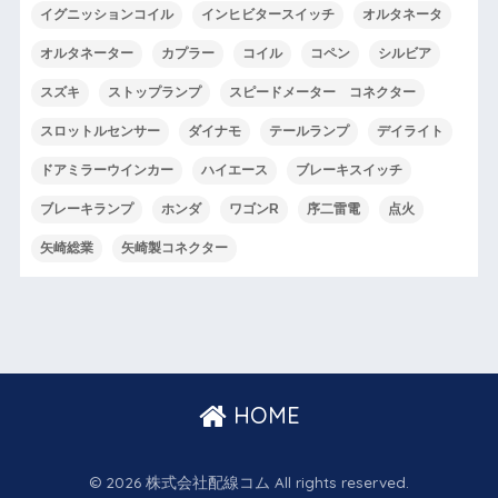
イグニッションコイル
インヒビタースイッチ
オルタネータ
オルタネーター
カプラー
コイル
コペン
シルビア
スズキ
ストップランプ
スピードメーター コネクター
スロットルセンサー
ダイナモ
テールランプ
デイライト
ドアミラーウインカー
ハイエース
ブレーキスイッチ
ブレーキランプ
ホンダ
ワゴンR
序二雷電
点火
矢崎総業
矢崎製コネクター
HOME
© 2026 株式会社配線コム All rights reserved.