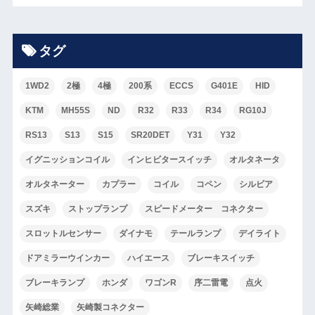
タグ
1WD2
2極
4極
200系
ECCS
G401E
HID
KTM
MH55S
ND
R32
R33
R34
RG10J
RS13
S13
S15
SR20DET
Y31
Y32
イグニッションコイル
インヒビタースイッチ
オルタネータ
オルタネーター
カプラー
コイル
コペン
シルビア
スズキ
ストップランプ
スピードメーター コネクター
スロットルセンサー
ダイナモ
テールランプ
デイライト
ドアミラーウインカー
ハイエース
ブレーキスイッチ
ブレーキランプ
ホンダ
ワゴンR
序二雷電
点火
矢崎総業
矢崎製コネクター